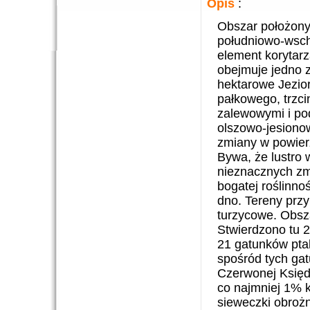
Opis
:
Obszar położony 
południowo-wscho
element korytarz
obejmuje jedno z
hektarowe Jezio
pałkowego, trzci
zalewowymi i po
olszowo-jesiono
zmiany w powier
Bywa, że lustro 
nieznacznych zmi
bogatej roślinno
dno. Tereny przy
turzycowe. Obsza
Stwierdzono tu 2
21 gatunków pta
spośród tych gat
Czerwonej Księd
co najmniej 1% k
sieweczki obrożn