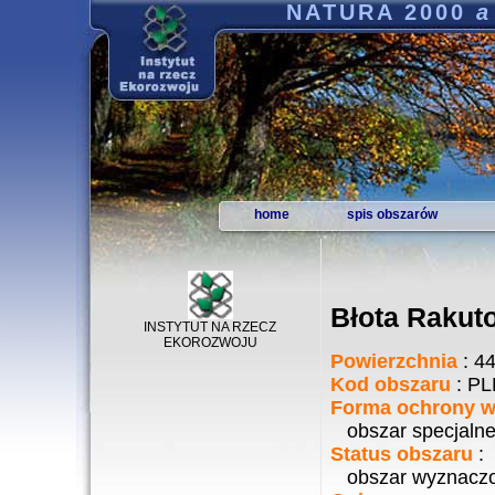
NATURA 2000
a
home
spis obszarów
Błota Rakut
INSTYTUT NA RZECZ
EKOROZWOJU
Powierzchnia
: 4
Kod obszaru
: PL
Forma ochrony w 
obszar specjalne
Status obszaru
:
obszar wyznaczo