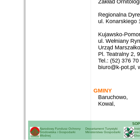
Zakład Ornitolo
Regionalna Dyr
ul. Konarskiego
Kujawsko-Pomors
ul. Wełniany Ry
Urząd Marszałkow
Pl. Teatralny 2,
Tel.: (52) 376 70
biuro@k-pot.pl, 
GMINY
Baruchowo,
Kowal,
SOP
Narodowy Fundusz Ochrony
Departament Turystyki
Inst
Środowiska i Gospodarki
Ministerstwa Gospodarki
rzec
Wodnej
Eko