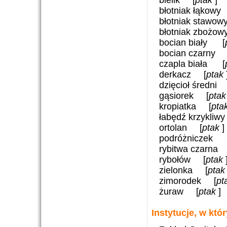
błotniak łąkow
błotniak stawo
błotniak zbożo
bocian biały [
bocian czarny
czapla biała [
derkacz [
ptak
dzięcioł średni
gąsiorek [
pta
kropiatka [
pta
łabędź krzykli
ortolan [
ptak
]
podróżniczek 
rybitwa czarna
rybołów [
ptak
zielonka [
pta
zimorodek [
pt
żuraw [
ptak
]
Instytucje, w kt