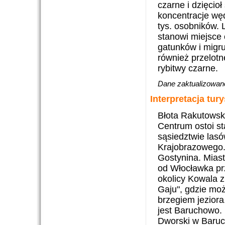
czarne i dzięcio
koncentracje wę
tys. osobników. 
stanowi miejsce
gatunków i migru
również przelotne
rybitwy czarne.
Dane zaktualizowano
Interpretacja tur
Błota Rakutowsk
Centrum ostoi s
sąsiedztwie lasó
Krajobrazowego.
Gostynina. Miast
od Włocławka pr
okolicy Kowala z
Gaju", gdzie mo
brzegiem jezior
jest Baruchowo.
Dworski w Baruc