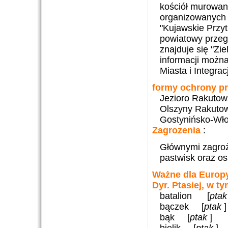
kościół murowan
organizowanych j
"Kujawskie Przyt
powiatowy przeg
znajduje się "Zi
informacji można
Miasta i Integra
formy ochrony p
Jezioro Rakutow
Olszyny Rakutow
Gostynińsko-Wło
Zagrozenia
:
Głównymi zagroż
pastwisk oraz os
Ważne dla Europy g
Dyr. Ptasiej, w t
batalion [
pta
bączek [
ptak
]
bąk [
ptak
]
bielik [
ptak
]