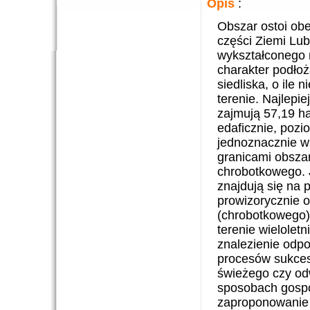
Opis
:
Obszar ostoi ob
części Ziemi Lu
wykształconego 
charakter podło
siedliska, o ile
terenie. Najlepi
zajmują 57,19 ha
edaficznie, pozi
jednoznacznie w
granicami obszar
chrobotkowego. 
znajdują się na
prowizorycznie o
(chrobotkowego)
terenie wielolet
znalezienie odp
procesów sukces
świeżego czy od
sposobach gospo
zaproponowanie z