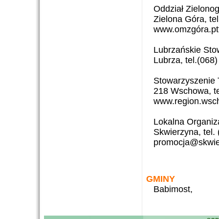
Oddział Zielonog
Zielona Góra, te
www.omzgóra.ptt
Lubrzańskie Sto
Lubrza, tel.(068
Stowarzyszenie T
218 Wschowa, te
www.region.wsch
Lokalna Organiz
Skwierzyna, tel.
promocja@skwier
GMINY
Babimost,