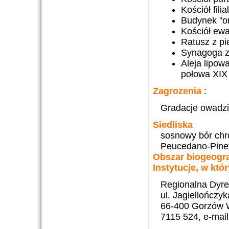
Kościół fili
Budynek "or
Kościół ewa
Ratusz z pi
Synagoga z 
Aleja lipow
połowa XIX 
Zagrozenia
:
Gradacje owadzi
Siedliska
sosnowy bór chr
Peucedano-Pine
Obszar biogeogr
Instytucje, w kt
Regionalna Dyre
ul. Jagiellończyk
66-400 Gorzów Wie
7115 524, e-mai