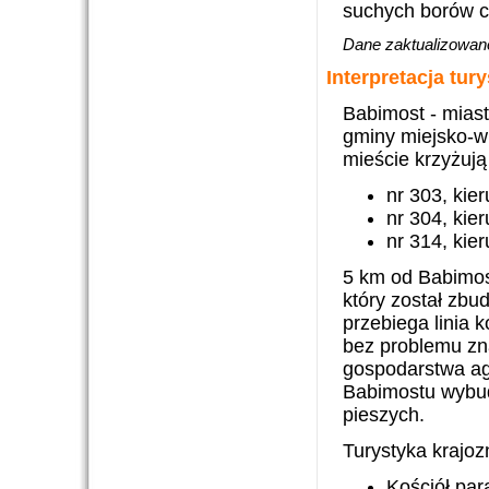
suchych borów c
Dane zaktualizowano
Interpretacja tur
Babimost - miast
gminy miejsko-wi
mieście krzyżują
nr 303, kie
nr 304, ki
nr 314, kie
5 km od Babimost
który został zbu
przebiega linia
bez problemu zna
gospodarstwa ag
Babimostu wybud
pieszych.
Turystyka krajo
Kościół par