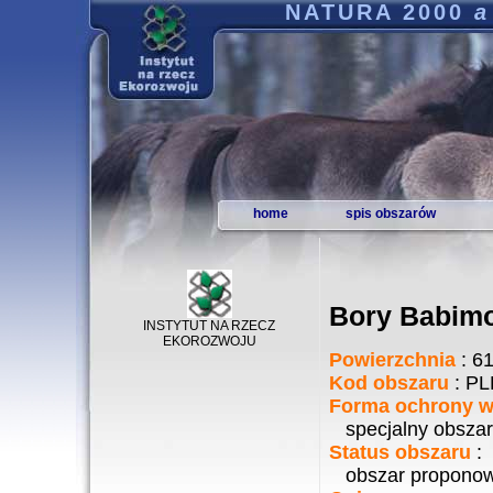
NATURA 2000
a
home
spis obszarów
Bory Babimo
INSTYTUT NA RZECZ
EKOROZWOJU
Powierzchnia
: 61
Kod obszaru
: PL
Forma ochrony w 
specjalny obszar
Status obszaru
:
obszar propono