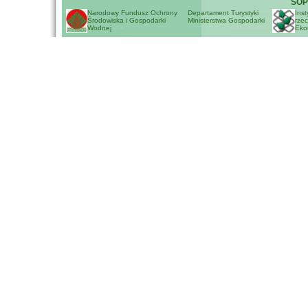
SOP
Narodowy Fundusz Ochrony
Departament Turystyki
Inst
Środowiska i Gospodarki
Ministerstwa Gospodarki
rzec
Wodnej
Eko